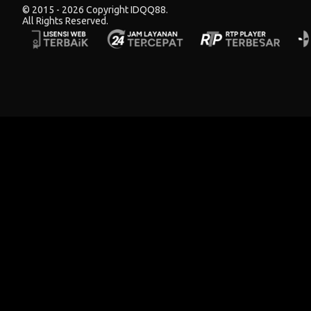
© 2015 - 2026 Copyright IDQQ88.
All Rights Reserved.