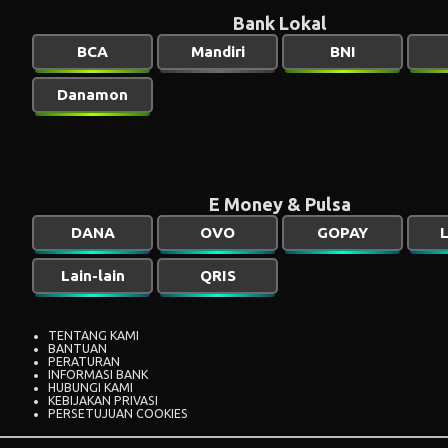
Bank Lokal
BCA
Mandiri
BNI
Danamon
E Money & Pulsa
DANA
OVO
GOPAY
L
Lain-lain
QRIS
TENTANG KAMI
BANTUAN
PERATURAN
INFORMASI BANK
HUBUNGI KAMI
KEBIJAKAN PRIVASI
PERSETUJUAN COOKIES