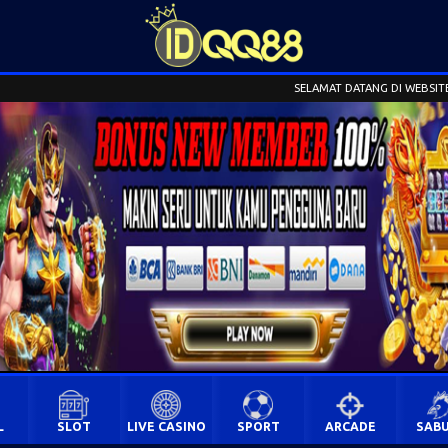
SELAMAT DATANG DI WEBSITE IDQQ88
L
SLOT
LIVE CASINO
SPORT
ARCADE
SAB