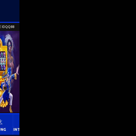
UNG
INTERACTIVE