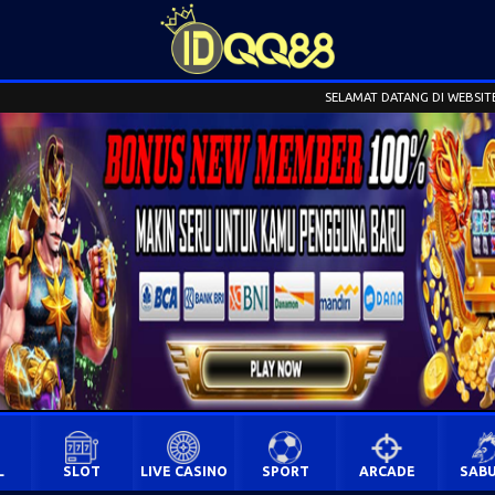
SELAMAT DATANG DI WEBSITE IDQQ88
L
SLOT
LIVE CASINO
SPORT
ARCADE
SAB