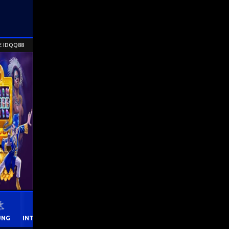
UNG
INTERACTIVE