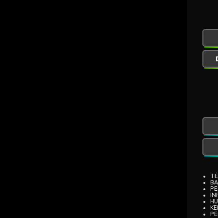
TE
B
PE
IN
HU
KE
PE