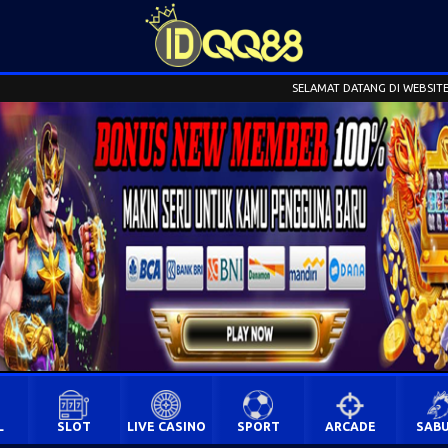
SELAMAT DATANG DI WEBSITE IDQQ88
L
SLOT
LIVE CASINO
SPORT
ARCADE
SAB