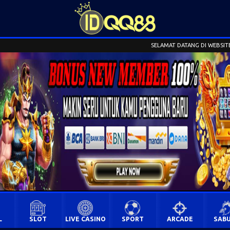
SELAMAT DATANG DI WEBSITE IDQQ88
L
SLOT
LIVE CASINO
SPORT
ARCADE
SAB