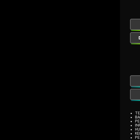
TE
B
PE
IN
HU
KE
PE