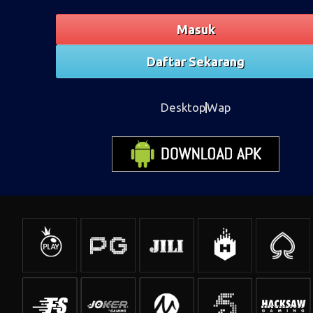
Masuk
Daftar Sekarang
Desktop
Wap