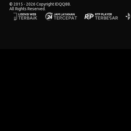
© 2015 - 2026 Copyright IDQQ88.
All Rights Reserved.