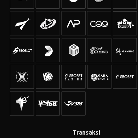
Transaksi