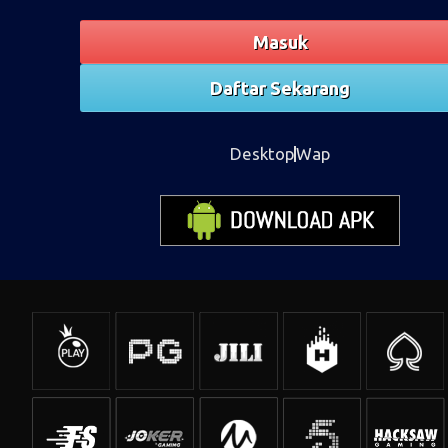
Masuk
Daftar Sekarang
Desktop
Wap